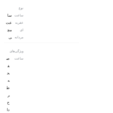
نوع
سا
ساعت
عت
عقربه
مچ
ای
ی
مردانه
ویژگی‌های
ص
ساعت
ف
ح
ه
ط
ر
ح‌
دا