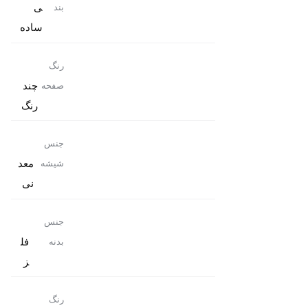
ی
بند
ساده
رنگ
چند
صفحه
رنگ
جنس
معد
شیشه
نی
جنس
فل
بدنه
ز
رنگ