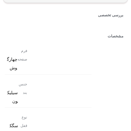
بررسی تخصصی
مشخصات
فرم
چهارگ
صفحه
وش
جنس
سیلیک
بند
ون
نوع
سگک
قفل