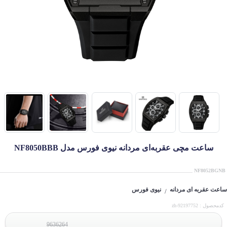
ساعت مچی عقربه‌ای مردانه نیوی فورس مدل NF8050BBB
NF8052BGNB
ساعت عقربه ای مردانه
نیوی فورس
/
کدمحصول : zh-92197752
9636264