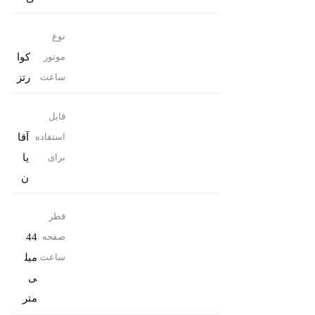
نوع
کوا
موتور
رتز
ساعت
قابل
آقا
استفاده
یا
برای
ن
قطر
44
صفحه
میل
ساعت
ی
متر