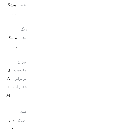
مشک
بدنه
ی
رنگ
مشک
بند
ی
میزان
3
مقاومت
A
در برابر
T
فشار آب
M
منبع
باتر
انرژی
ی