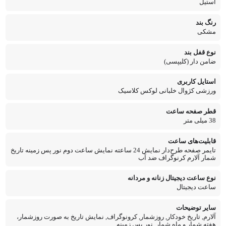
استیل
رنگ بند
مشکی
نوع قفل بند
ضامن دار (کلیپسی)
استایل کاربری
ورزشی کژوال خلبانی لوکس کلاسیک
قطر صفحه ساعت
38 میلی متر
قابلیت‌های ساعت
تایمر صفحه طرح‌دار نمایش 24 ساعته نمایش ساعت دوم نور پس زمینه تاریخ
شمار آلارم کرنوگراف ضد آب
نوع ساعت دیجیتال زنانه و مردانه
ساعت دیجیتال
سایر توضیحات
آلارم, تاریخ خودکار, روزشمار, کرونوگراف, نمایش تاریخ به صورت روزشمار،
هفته شمار و ماه شمار, نور پس زمینه