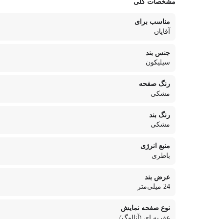
مشخصات کلی
مناسب برای
آقایان
جنس بند
سیلیکون
رنگ صفحه
مشکی
رنگ بند
مشکی
منبع انرژی
باطری
عرض بند
24 میلی‌متر
نوع صفحه نمایش
عقربه ای (آنالوگ)