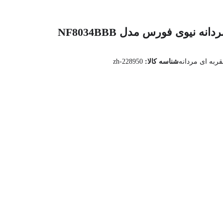
 نیوی فورس مدل NF8034BBB
به ای مردانه
شناسه کالا:
zh-228950