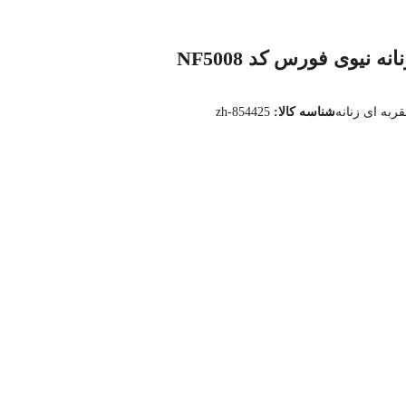
نیوی فورس کد NF5008
به ای زنانه
شناسه کالا:
zh-854425